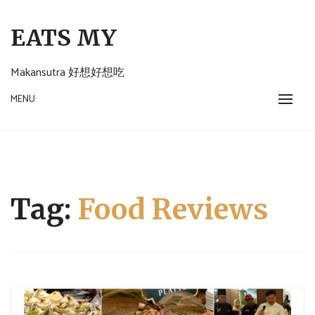
Skip
to
EATS MY
content
Makansutra 好想好想吃
MENU
Tag:
Food Reviews